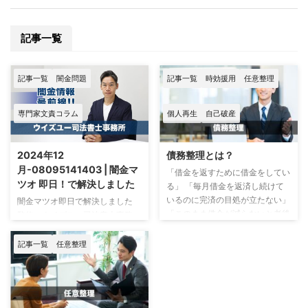
記事一覧
記事一覧
闇金問題
記事一覧
時効援用
任意整理
専門家文責コラム
個人再生
自己破産
2024年12
債務整理とは？
月-08095141403 | 闇金マ
「借金を返すために借金をしてい
ツオ 即日！で解決しました
る」 「毎月借金を返済し続けて
いるのに完済の目処が立たない」
闇金マツオ即日で解決しました
「このまま借金が減らないと老後
監修：ウイズユー司法書士事務
が心配」 など、多くの人が借金
所 司法書士 奥野 正智 闇金マ
の返済に悩んでいます。 こんな
ツオ事情 2024年11月末になって
記事一覧
任意整理
精神状況で生活をし続けると、体
闇金マツオの件でお問い合わせが
や心に悪影響が及び生活に支障を
増えています。 特徴として、取
きたすかもしれません。 借金返
り立ては電話を使ってしっかりと
済に悩んでいる方は、「債務整
動いてくる傾向があります。 マ