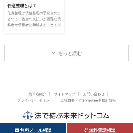
理」を検討されることをおすすめ
ツオへの支払いができず、何かし
任意整理とは？
します。 債務整理は借金問題の
らの対応をしなければあっという
悩みを解決する方法で、主な方法
任意整理は債務整理の手続きのひ
間に被害が拡大します。 今回の
として「任意整理」「自己破産」
とつで、借金の支払いが困難な債
相談者Bさんが陥ってしまってい
「個人再生」などの方法がありま
務者が債権者と和解することで借
たケースがそれにあたります。
す。 債務整理はどんな手続き？
金の負担を軽減することができる
支払いができないと判断したらす
どの方法が自分 ...
手続きです。 この記事では、
ぐに対応が必要な闇金であるとい
「任意整理とは」「任意整理のメ
えます。 闇金マツオの電話 ...
リット・デメリット」ついて解説
もっと読む
しています。 任意整理とは 任
意整理は、債権者（消費者金融な
どの貸金業者・銀行・クレジット
カード会社）と交渉し、合意の上
で行う借金減額の手続きです。
借り入れした債権者と個別の交渉
を行い、将来利息のカットや遅延
執筆者紹介
サイトマップ
お問い合わせ
損害金の免除、残りの借金を分割
プライバシーポリシー
会社概要・interviewee事務所情報
払いにして毎月の支払額を下げる
など ...
© 2026 法で結ぶ未来ドットコム
無料メール相談
無料電話相談