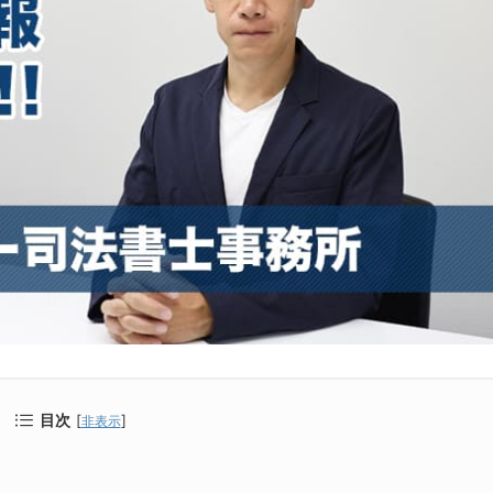
目次
[
]
非表示