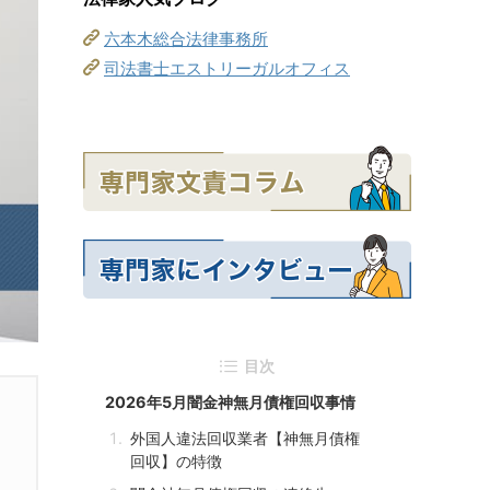
六本木総合法律事務所
司法書士エストリーガルオフィス
目次
2026年5月闇金神無月債権回収事情
外国人違法回収業者【神無月債権
回収】の特徴