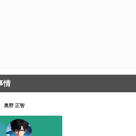
事情
 奥野 正智