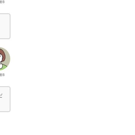
者B
者B
だ