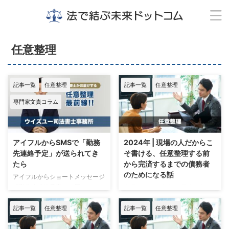
任意整理
記事一覧
任意整理
記事一覧
任意整理
専門家文責コラム
アイフルからSMSで「勤務
2024年 | 現場の人だからこ
先連絡予定」が送られてき
そ書ける、任意整理する前
たら
から完済するまでの債務者
のためになる話
アイフルからショートメッセージ
「勤務先連絡予定」が届いたら
多重債務者の存在 多重債務者と
監修：ウイズユー司法書士事務
呼ばれる人たち 消費者金融やク
所 司法書士 奥野 正智 アイフ
レジットカードの利用で、複数社
記事一覧
任意整理
記事一覧
任意整理
ルからのSMSの内容 アイフルか
から借入れがある状態の人を多重
らショートメッセージの番号：
債務者と呼びます。 たとえば、