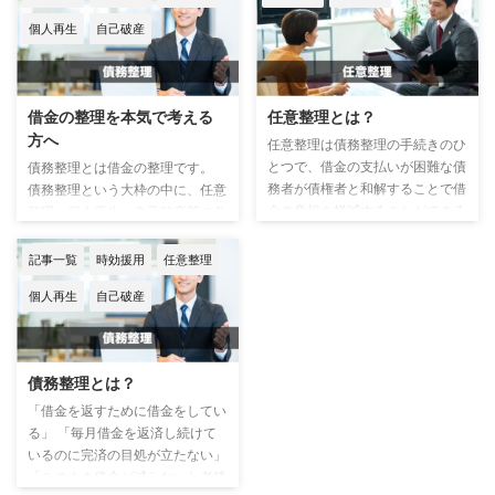
己破産、個人再生がありますが、
のを具体的に解説します。 なぜ
個人再生
自己破産
知られるリスクが一番低いのは任
事前に用意した方がよいかという
意整理です。 理由を説明しま
と、必ず事務所の方から尋ねられ
す。 弁護士・司法書士と契約を
る項目だからです。 もちろんこ
する際、事務所に出向いて契約す
れだけではありませんが、下記の
借金の整理を本気で考える
任意整理とは？
る方法とやむを得ず郵送で契約す
3項目をメモしておけば、比較的
方へ
る方法に分かれます。 事務所
スムーズに相談ができるはずで
任意整理は債務整理の手続きのひ
に出向いて契約する方法 事務所
す。 ①債権者の情報 例えば、3
とつで、借金の支払いが困難な債
債務整理とは借金の整理です。
で渡される契約書は自宅に持ち帰
社から借り入れしているのであれ
務者が債権者と和解することで借
債務整理という大枠の中に、任意
り、誰にも見つからない場所にし
ば、下記のようにメモを取りま
金の負担を軽減することができる
整理・個人再生・自己破産等の各
っかりと隠すことができれば家族
す。 A社 70万 2年 B社 50
手続きです。 この記事では、
整理方針が存在します。 債務整
に知ら ...
万 1年 C ...
「任意整理とは」「任意整理のメ
理をしたい、しようか、したほう
記事一覧
時効援用
任意整理
リット・デメリット」ついて解説
がいいのか、せざるを得ないと思
個人再生
自己破産
しています。 任意整理とは 任
われた方は、まず最初に『ひと月
意整理は、債権者（消費者金融な
の収入（手取り）と支出』を計算
どの貸金業者・銀行・クレジット
してください。 債務整理の相談
カード会社）と交渉し、合意の上
を受ける際、事前に収支をしっか
債務整理とは？
で行う借金減額の手続きです。
り計算している方は稀で、所謂ど
借り入れした債権者と個別の交渉
んぶり勘定の方が結構いらっしゃ
「借金を返すために借金をしてい
を行い、将来利息のカットや遅延
います。 改めて計算してみると
る」 「毎月借金を返済し続けて
損害金の免除、残りの借金を分割
浪費をしていたことがわかり、節
いるのに完済の目処が立たない」
払いにして毎月の支払額を下げる
制すれば債務整理の必要がなくな
「このまま借金が減らないと老後