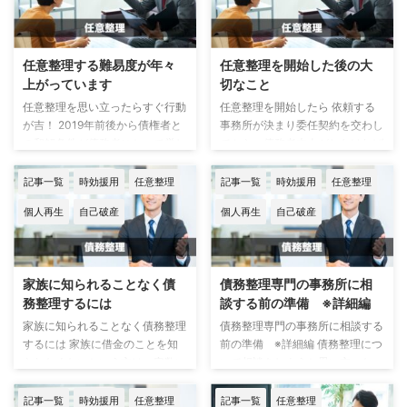
0005700017 メッセージの内
ひとつの貸金業者からの借入れ額
容： 【勤務先連絡予定】アイフ
が上限に達し、その返済のために
ルです。 お客様と連絡が取れな
また別のところからお金を借り
任意整理する難易度が年々
任意整理を開始した後の大
いため、やむを得 ずご勤務先に
る‥、それが雪だるま式に増えて
上がっています
切なこと
連絡する事がございます。 TEL番
ゆき、何社にもわたって何十万、
号0367482081 当所で確認でき
任意整理を思い立ったらすぐ行動
任意整理を開始したら 依頼する
何百万の借金を抱えてしまいま
ている番号 0367482081
が吉！ 2019年前後から債権者と
事務所が決まり委任契約を交わし
す。 そのような状態になってし
0366819723 アイフルからの督
の和解条件が債務者にとって厳し
てから、債務者本人がしなければ
まうと、毎月利息を払うだけで精
促 ひと昔前の督促手段は電話と
いものとなってきました。 非常
ならないこと、注意した方がよい
一杯になり、借りたお金がなかな
...
に厳しくなったといっても過言で
ことをお伝えしたいと思います。
か減らず、いつかは返済不能に陥
記事一覧
時効援用
任意整理
記事一覧
時効援用
任意整理
はないかもしれません。 それ以
任意整理を開始した後の債務者の
ってしまうのです。 あなたも多
個人再生
自己破産
個人再生
自己破産
前はほとんどの債権者が60回払
お金は、債権者への支払いを止め
重債務者になる可能性 ...
い、将来利息カットで和解に応じ
て依頼をした事務所に毎月費用を
ていたのですが、今では既に過去
支払い、費用完納後に債権者への
の話となりました。 最大支払回
支払いを開始し、そのまま滞りな
家族に知られることなく債
債務整理専門の事務所に相
数12回、24回、36回、48回は珍
く支払いを続けれけて完済という
務整理するには
談する前の準備 ※詳細編
しくなくなり、その最たる条件は
流れになります。 事務所へ支払
債務者が支払いをした回数が最大
う金額は原資額です。 つまり、
家族に知られることなく債務整理
債務整理専門の事務所に相談する
支払回数という債権者まで出てき
任意整理をして和解し、その後全
するには 家族に借金のことを知
前の準備 ※詳細編 債務整理につ
ました。 例えば、支払回数がこ
ての債権者に支払いをしていく月
られたくないという方は一定数い
いて相談をしようと思い立った
れまで5回で債務額が50万の場合
単位の返済総額です。 仮に5万円
らっしゃいます。 代表的な債務
時、専門の事務所と電話で話をす
だと、原資（ひと月 ...
とします。 例えば、事務所 ...
整理の方針として、任意整理、自
る前に準備しておいた方がよいも
記事一覧
時効援用
任意整理
記事一覧
任意整理