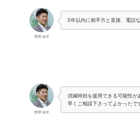
5年以内に相手方と直接、電話
野間 知洋
消滅時効を援用できる可能性が
早くご相談下さってよかったで
野間 知洋