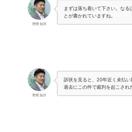
まずは落ち着いて下さい。なる
とが書かれていますね。
野間 知洋
訴状を見ると、20年近く未払
過去にこの件で裁判を起こされ
野間 知洋