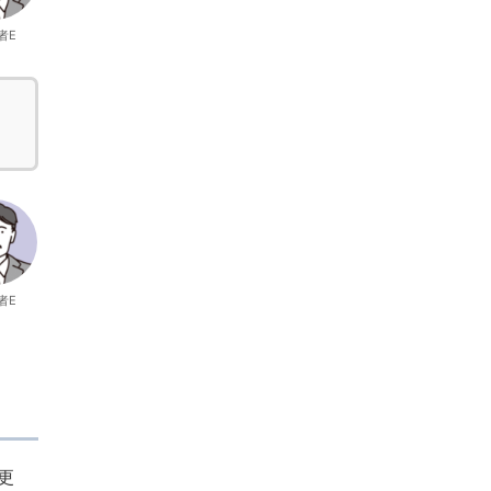
者E
者E
更