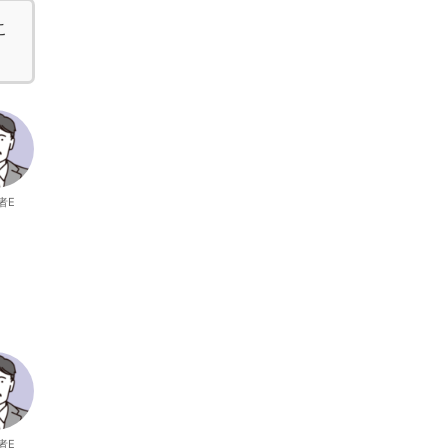
こ
者E
者E