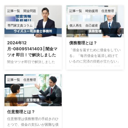
記事一覧
闇金問題
記事一覧
時効援用
任意整理
専門家文責コラム
個人再生
自己破産
2024年12
債務整理とは？
月-08095141403 | 闇金マ
「借金を返すために借金をしてい
ツオ 即日！で解決しました
る」 「毎月借金を返済し続けて
いるのに完済の目処が立たない」
闇金マツオ即日で解決しました
「このまま借金が減らないと老後
監修：ウイズユー司法書士事務
が心配」 など、多くの人が借金
所 司法書士 奥野 正智 闇金マ
の返済に悩んでいます。 こんな
ツオ事情 2024年11月末になって
記事一覧
任意整理
精神状況で生活をし続けると、体
闇金マツオの件でお問い合わせが
や心に悪影響が及び生活に支障を
増えています。 特徴として、取
きたすかもしれません。 借金返
り立ては電話を使ってしっかりと
済に悩んでいる方は、「債務整
動いてくる傾向があります。 マ
理」を検討されることをおすすめ
ツオへの支払いができず、何かし
任意整理とは？
します。 債務整理は借金問題の
らの対応をしなければあっという
悩みを解決する方法で、主な方法
任意整理は債務整理の手続きのひ
間に被害が拡大します。 今回の
として「任意整理」「自己破産」
とつで、借金の支払いが困難な債
相談者Bさんが陥ってしまってい