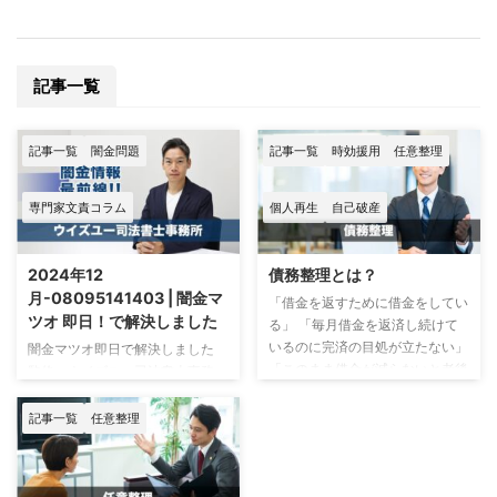
記事一覧
記事一覧
闇金問題
記事一覧
時効援用
任意整理
専門家文責コラム
個人再生
自己破産
2024年12
債務整理とは？
月-08095141403 | 闇金マ
「借金を返すために借金をしてい
ツオ 即日！で解決しました
る」 「毎月借金を返済し続けて
いるのに完済の目処が立たない」
闇金マツオ即日で解決しました
「このまま借金が減らないと老後
監修：ウイズユー司法書士事務
が心配」 など、多くの人が借金
所 司法書士 奥野 正智 闇金マ
の返済に悩んでいます。 こんな
ツオ事情 2024年11月末になって
記事一覧
任意整理
精神状況で生活をし続けると、体
闇金マツオの件でお問い合わせが
や心に悪影響が及び生活に支障を
増えています。 特徴として、取
きたすかもしれません。 借金返
り立ては電話を使ってしっかりと