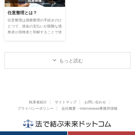
済に悩んでいる方は、「債務整
動いてくる傾向があります。 マ
理」を検討されることをおすすめ
ツオへの支払いができず、何かし
任意整理とは？
します。 債務整理は借金問題の
らの対応をしなければあっという
悩みを解決する方法で、主な方法
任意整理は債務整理の手続きのひ
間に被害が拡大します。 今回の
として「任意整理」「自己破産」
とつで、借金の支払いが困難な債
相談者Bさんが陥ってしまってい
「個人再生」などの方法がありま
務者が債権者と和解することで借
たケースがそれにあたります。
す。 債務整理はどんな手続き？
金の負担を軽減することができる
支払いができないと判断したらす
どの方法が自分 ...
手続きです。 この記事では、
ぐに対応が必要な闇金であるとい
「任意整理とは」「任意整理のメ
えます。 闇金マツオの電話 ...
リット・デメリット」ついて解説
もっと読む
しています。 任意整理とは 任
意整理は、債権者（消費者金融な
どの貸金業者・銀行・クレジット
カード会社）と交渉し、合意の上
で行う借金減額の手続きです。
借り入れした債権者と個別の交渉
を行い、将来利息のカットや遅延
執筆者紹介
サイトマップ
お問い合わせ
損害金の免除、残りの借金を分割
プライバシーポリシー
会社概要・interviewee事務所情報
払いにして毎月の支払額を下げる
など ...