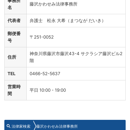
事務所
藤沢かわせみ法律事務所
名
代表者
弁護士 松永 大希（まつなが だいき）
郵便番
〒251-0052
号
神奈川県藤沢市藤沢43-4 サクラシア藤沢ビル2
住所
階
TEL
0466-52-5637
営業時
平日 10:00 - 19:00
間
法律家検索
藤沢かわせみ法律事務所