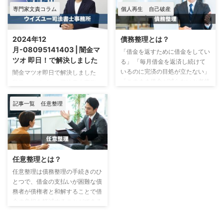
専門家文責コラム
個人再生
自己破産
2024年12
債務整理とは？
月-08095141403 | 闇金マ
「借金を返すために借金をしてい
ツオ 即日！で解決しました
る」 「毎月借金を返済し続けて
いるのに完済の目処が立たない」
闇金マツオ即日で解決しました
「このまま借金が減らないと老後
監修：ウイズユー司法書士事務
が心配」 など、多くの人が借金
所 司法書士 奥野 正智 闇金マ
の返済に悩んでいます。 こんな
ツオ事情 2024年11月末になって
記事一覧
任意整理
精神状況で生活をし続けると、体
闇金マツオの件でお問い合わせが
や心に悪影響が及び生活に支障を
増えています。 特徴として、取
きたすかもしれません。 借金返
り立ては電話を使ってしっかりと
済に悩んでいる方は、「債務整
動いてくる傾向があります。 マ
理」を検討されることをおすすめ
ツオへの支払いができず、何かし
任意整理とは？
します。 債務整理は借金問題の
らの対応をしなければあっという
悩みを解決する方法で、主な方法
任意整理は債務整理の手続きのひ
間に被害が拡大します。 今回の
として「任意整理」「自己破産」
とつで、借金の支払いが困難な債
相談者Bさんが陥ってしまってい
「個人再生」などの方法がありま
務者が債権者と和解することで借
たケースがそれにあたります。
す。 債務整理はどんな手続き？
金の負担を軽減することができる
支払いができないと判断したらす
どの方法が自分 ...
手続きです。 この記事では、
ぐに対応が必要な闇金であるとい
「任意整理とは」「任意整理のメ
えます。 闇金マツオの電話 ...