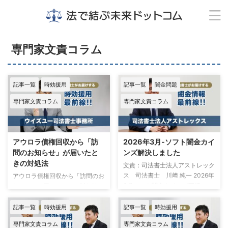
専門家文責コラム
記事一覧
時効援用
記事一覧
闇金問題
専門家文責コラム
専門家文責コラム
アウロラ債権回収から「訪
2026年3月-ソフト闇金カイ
問のお知らせ」が届いたと
ンズ解決しました
きの対処法
文責：司法書士法人アストレック
ス 司法書士 川﨑 純一 2026年
アウロラ債権回収から「訪問のお
3月ソフト闇金カインズ事情 ソフ
知らせ」が届いたときの対処法
ト闇金カインズ 今回は、これま
監修：ウイズユー司法書士事務
で当所で実際に目の当たりにした
所 司法書士 奥野 正智 アウ
記事一覧
時効援用
記事一覧
時効援用
実例も交えながら、実際に存在す
ロラ債権回収からの請求を時効援
専門家文責コラム
専門家文責コラム
る闇金のことに少し触れていきま
用する アウロラ債権回収から