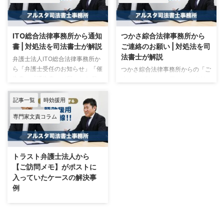
しょう。 無数にある闇金の中か
「訪問のお知らせ」が届いたとい
ら、今回はひとつの業者にスポッ
うことで当所にご相談がありまし
トをあててみます。 ここ最近の
た。 届いた通知に書かれている
ITO総合法律事務所から通知
つかさ綜合法律事務所から
中でも、非常に相談の多い部類に
アウロラ債権回収という会社名に
書 | 対処法を司法書士が解説
ご連絡のお願い | 対処法を司
入るソフト闇金カインズという業
覚えがなく、また10年ほど前に
法書士が解説
者についてです。 ソフト闇金カ
支払いが終わったと思っていたマ
弁護士法人ITO総合法律事務所か
インズの傾向 世にはびこる多く
ルフクに債務が残っていると記載
ら「弁護士受任のお知らせ」「催
つかさ綜合法律事務所からの「ご
の闇金同様、正規の貸金業者のフ
があり、そして2週間後には訪問
告書」「通告書」が届いたら 監
連絡のお願い」が届いたら 相談
リをして貸し付けを行っている業
するとの予告文に不安を覚えられ
修：アルスタ司法書士事務所｜司
事例とその内容 監修：アルスタ
者です。 ...
たそうです。 マルフクとは約20
法書士 大塚 勇輝｜司法書士
司法書士事務所 司法書士 大塚
記事一覧
時効援用
年程 ...
野間 知洋 相談事例とその内容
勇輝 司法書士 野間 知洋 プロ
専門家文責コラム
弁護士法人ITO総合法律事務所と
ミスの請求方法の傾向 つかさ綜
は？ 回収業務のプロフェッショ
合法律事務所からの「ご連絡のお
ナル弁護士事務所 弁護士法人ITO
願い」が郵送されてきたという相
総合法律事務所は、様々な会社の
談が立て続けに寄せられていま
トラスト弁護士法人から
代理人として手広く回収業務を行
す。 SMBCコンシューマーファ
【ご訪問メモ】がポストに
っている弁護士事務所です。 今
イナンス株式会社（プロミス）か
入っていたケースの解決事
回の件はつまり、セゾン債権回収
ら委託を受けて、連絡業務を行っ
例
が回収困難と判断した未払い債権
ている弁護士事務所です。 これ
について、ITO総合法律事務所に
までプロミス自身が請求するケー
監修：アルスタ司法書士事務所｜
依頼して積極的に回収しようとし
スとアビリオ債権回収に債権譲渡
司法書士 大塚 勇輝｜司法書士 野
てい ...
するケースのどちらかだったので
間 知洋 トラスト弁護士法人の訪